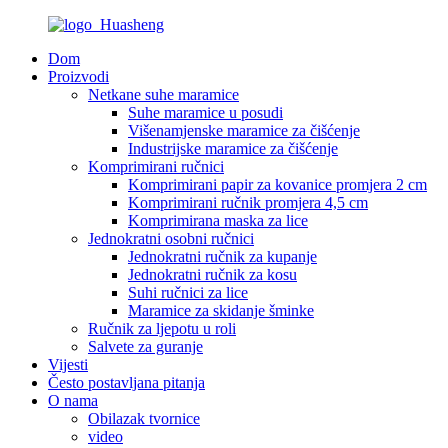
Dom
Proizvodi
Netkane suhe maramice
Suhe maramice u posudi
Višenamjenske maramice za čišćenje
Industrijske maramice za čišćenje
Komprimirani ručnici
Komprimirani papir za kovanice promjera 2 cm
Komprimirani ručnik promjera 4,5 cm
Komprimirana maska ​​za lice
Jednokratni osobni ručnici
Jednokratni ručnik za kupanje
Jednokratni ručnik za kosu
Suhi ručnici za lice
Maramice za skidanje šminke
Ručnik za ljepotu u roli
Salvete za guranje
Vijesti
Često postavljana pitanja
O nama
Obilazak tvornice
video