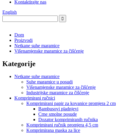
Kontaktirajte nas
English
Dom
Proizvodi
Netkane suhe maramice
Višenamjenske maramice za čišćenje
Kategorije
Netkane suhe maramice
Suhe maramice u posudi
Višenamjenske maramice za čišćenje
Industrijske maramice za čišćenje
Komprimirani ručnici
Komprimirani papir za kovanice promjera 2 cm
Bambusovi pladnjevi
Crne smolne posude
Dozator komprimiranih ručnika
Komprimirani ručnik promjera 4,5 cm
Komprimirana maska ​​za lice