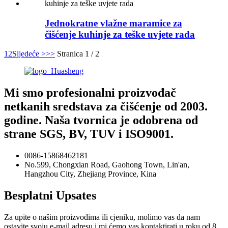
Jednokratne vlažne maramice za
čišćenje kuhinje za teške uvjete rada
1
2
Sljedeće >
>>
Stranica 1 / 2
Mi smo profesionalni proizvođač
netkanih sredstava za čišćenje od 2003.
godine. Naša tvornica je odobrena od
strane SGS, BV, TUV i ISO9001.
0086-15868462181
No.599, Chongxian Road, Gaohong Town, Lin'an,
Hangzhou City, Zhejiang Province, Kina
Besplatni Upsates
Za upite o našim proizvodima ili cjeniku, molimo vas da nam
ostavite svoju e-mail adresu i mi ćemo vas kontaktirati u roku od 8