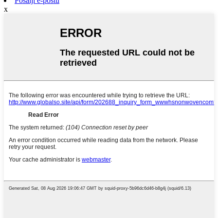
Pošalji e-poštu
x