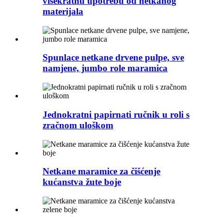
višekratnu upotrebu od netkanog
materijala
Spunlace netkane drvene pulpe, sve
namjene, jumbo role maramica
Jednokratni papirnati ručnik u roli s
zračnom uloškom
Netkane maramice za čišćenje
kućanstva žute boje