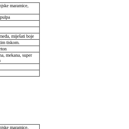
njske maramice,
 pulpa
smeđa, miješati boje
tim tiskom.
rton
na, mekana, super
a
njske maramice,