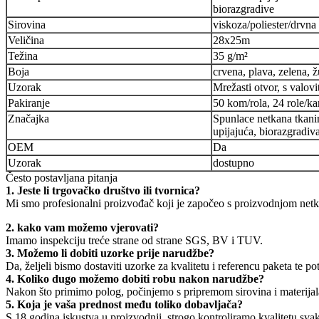
biorazgradive
Sirovina
viskoza/poliester/drvna
Veličina
28x25m
Težina
35 g/m²
Boja
crvena, plava, zelena, ž
Uzorak
Mrežasti otvor, s valovi
Pakiranje
50 kom/rola, 24 role/ka
Značajka
Spunlace netkana tkani
upijajuća, biorazgradiv
OEM
Da
Uzorak
dostupno
Često postavljana pitanja
1. Jeste li trgovačko društvo ili tvornica?
Mi smo profesionalni proizvođač koji je započeo s proizvodnjom netka
2. kako vam možemo vjerovati?
Imamo inspekciju treće strane od strane SGS, BV i TUV.
3. Možemo li dobiti uzorke prije narudžbe?
Da, željeli bismo dostaviti uzorke za kvalitetu i referencu paketa te pot
4. Koliko dugo možemo dobiti robu nakon narudžbe?
Nakon što primimo polog, počinjemo s pripremom sirovina i materijal
5. Koja je vaša prednost među toliko dobavljača?
S 18 godina iskustva u proizvodnji, strogo kontroliramo kvalitetu sva