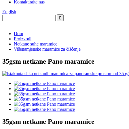
Kontaktirajte nas
English
Dom
Proizvodi
Netkane suhe maramice
Višenamjenske maramice za čišćenje
35gsm netkane Pano maramice
35gsm netkane Pano maramice