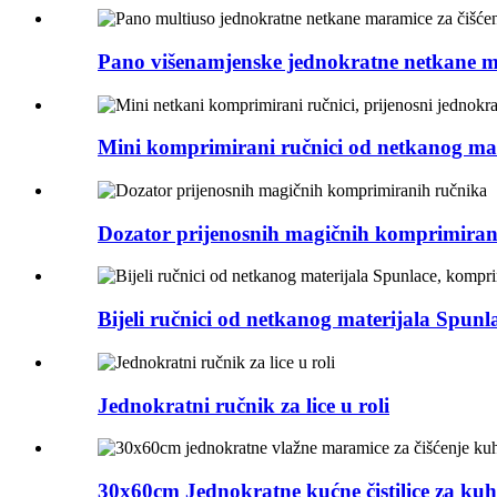
Pano višenamjenske jednokratne netkane mar
Mini komprimirani ručnici od netkanog mater
Dozator prijenosnih magičnih komprimiran
Bijeli ručnici od netkanog materijala Spunla
Jednokratni ručnik za lice u roli
30x60cm Jednokratne kućne čistilice za kuhi