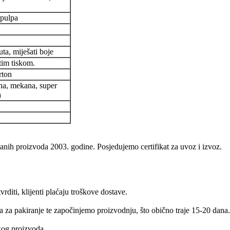
 pulpa
uta, miješati boje
tim tiskom.
rton
na, mekana, super
a
nih proizvoda 2003. godine. Posjedujemo certifikat za uvoz i izvoz.
vrditi, klijenti plaćaju troškove dostave.
a za pakiranje te započinjemo proizvodnju, što obično traje 15-20 dan
kog proizvoda.