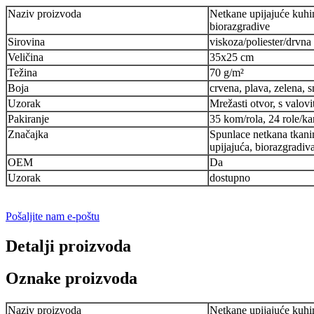
Naziv proizvoda
Netkane upijajuće kuhi
biorazgradive
Sirovina
viskoza/poliester/drvna
Veličina
35x25 cm
Težina
70 g/m²
Boja
crvena, plava, zelena, 
Uzorak
Mrežasti otvor, s valovi
Pakiranje
35 kom/rola, 24 role/ka
Značajka
Spunlace netkana tkani
upijajuća, biorazgradiv
OEM
Da
Uzorak
dostupno
Pošaljite nam e-poštu
Detalji proizvoda
Oznake proizvoda
Naziv proizvoda
Netkane upijajuće kuhi