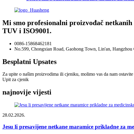
Mi smo profesionalni proizvođač netkanih 
TUV i ISO9001.
0086-15868462181
No.599, Chongxian Road, Gaohong Town, Lin'an, Hangzhou Ci
Besplatni Upsates
Za upite o našim proizvodima ili cjeniku, molimo vas da nam ostavite s
Upit za cjenik
najnovije vijesti
28.02.2026.
Jesu li presavijene netkane maramice prikladne za me