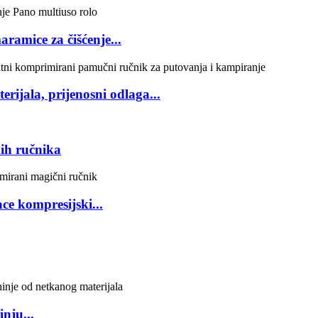
amice za čišćenje...
ijala, prijenosni odlaga...
ih ručnika
ce kompresijski...
nju...