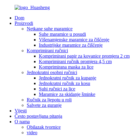
Dom
Proizvodi
Netkane suhe maramice
Suhe maramice u posudi
Višenamjenske maramice za čišćenje
Industrijske maramice za čišćenje
Komprimirani ručnici
Komprimirani papir za kovanice promjera 2 cm
Komprimirani ručnik promjera 4,5 cm
Komprimirana maska ​​za lice
Jednokratni osobni ručnici
Jednokratni ručnik za kupanje
Jednokratni ručnik za kosu
Suhi ručnici za lice
Maramice za skidanje šminke
Ručnik za ljepotu u roli
Salvete za guranje
Vijesti
Često postavljana pitanja
O nama
Obilazak tvornice
video