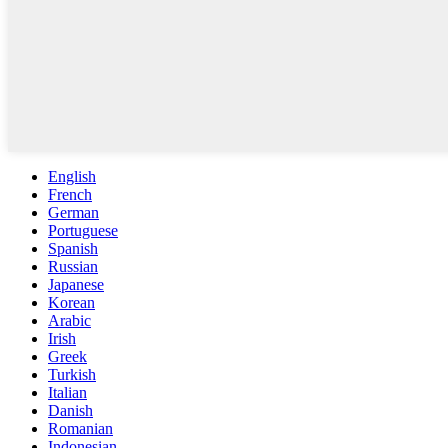
English
French
German
Portuguese
Spanish
Russian
Japanese
Korean
Arabic
Irish
Greek
Turkish
Italian
Danish
Romanian
Indonesian