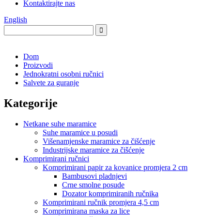
Kontaktirajte nas
English
Dom
Proizvodi
Jednokratni osobni ručnici
Salvete za guranje
Kategorije
Netkane suhe maramice
Suhe maramice u posudi
Višenamjenske maramice za čišćenje
Industrijske maramice za čišćenje
Komprimirani ručnici
Komprimirani papir za kovanice promjera 2 cm
Bambusovi pladnjevi
Crne smolne posude
Dozator komprimiranih ručnika
Komprimirani ručnik promjera 4,5 cm
Komprimirana maska ​​za lice