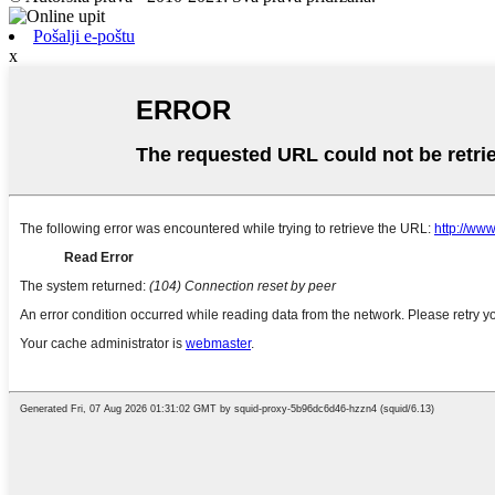
Pošalji e-poštu
x