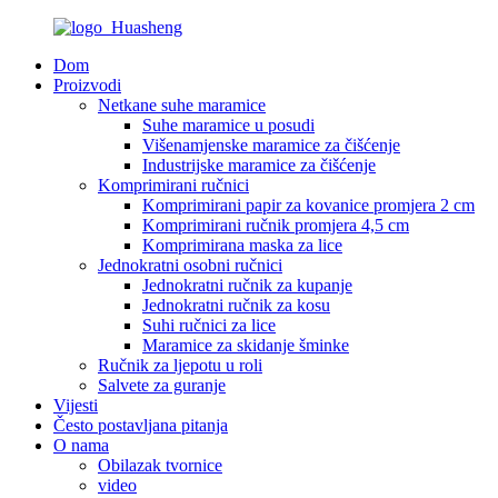
Dom
Proizvodi
Netkane suhe maramice
Suhe maramice u posudi
Višenamjenske maramice za čišćenje
Industrijske maramice za čišćenje
Komprimirani ručnici
Komprimirani papir za kovanice promjera 2 cm
Komprimirani ručnik promjera 4,5 cm
Komprimirana maska ​​za lice
Jednokratni osobni ručnici
Jednokratni ručnik za kupanje
Jednokratni ručnik za kosu
Suhi ručnici za lice
Maramice za skidanje šminke
Ručnik za ljepotu u roli
Salvete za guranje
Vijesti
Često postavljana pitanja
O nama
Obilazak tvornice
video