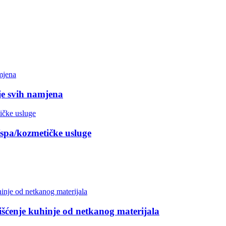
je svih namjena
/spa/kozmetičke usluge
šćenje kuhinje od netkanog materijala