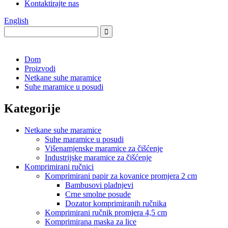
Kontaktirajte nas
English
Dom
Proizvodi
Netkane suhe maramice
Suhe maramice u posudi
Kategorije
Netkane suhe maramice
Suhe maramice u posudi
Višenamjenske maramice za čišćenje
Industrijske maramice za čišćenje
Komprimirani ručnici
Komprimirani papir za kovanice promjera 2 cm
Bambusovi pladnjevi
Crne smolne posude
Dozator komprimiranih ručnika
Komprimirani ručnik promjera 4,5 cm
Komprimirana maska ​​za lice