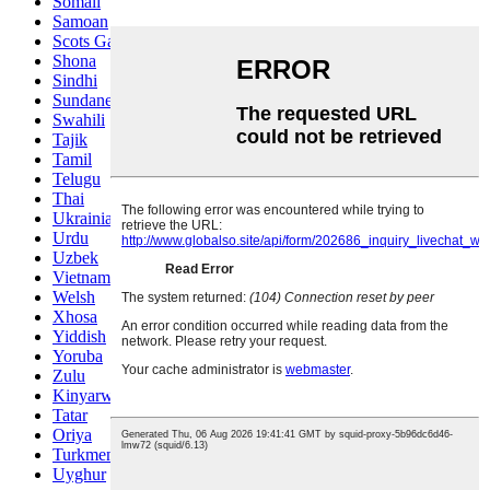
Somali
Samoan
Scots Gaelic
Shona
Sindhi
Sundanese
Swahili
Tajik
Tamil
Telugu
Thai
Ukrainian
Urdu
Uzbek
Vietnamese
Welsh
Xhosa
Yiddish
Yoruba
Zulu
Kinyarwanda
Tatar
Oriya
Turkmen
Uyghur