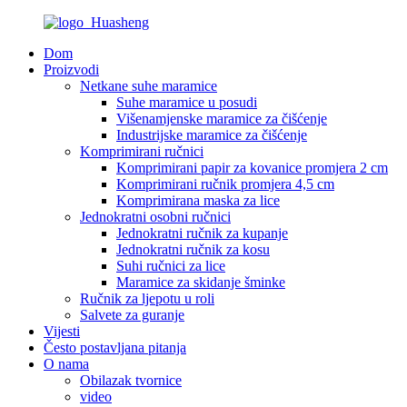
Dom
Proizvodi
Netkane suhe maramice
Suhe maramice u posudi
Višenamjenske maramice za čišćenje
Industrijske maramice za čišćenje
Komprimirani ručnici
Komprimirani papir za kovanice promjera 2 cm
Komprimirani ručnik promjera 4,5 cm
Komprimirana maska ​​za lice
Jednokratni osobni ručnici
Jednokratni ručnik za kupanje
Jednokratni ručnik za kosu
Suhi ručnici za lice
Maramice za skidanje šminke
Ručnik za ljepotu u roli
Salvete za guranje
Vijesti
Često postavljana pitanja
O nama
Obilazak tvornice
video