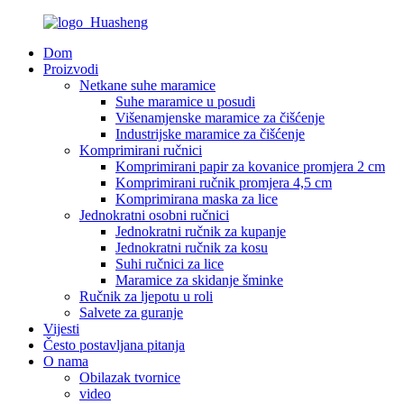
Dom
Proizvodi
Netkane suhe maramice
Suhe maramice u posudi
Višenamjenske maramice za čišćenje
Industrijske maramice za čišćenje
Komprimirani ručnici
Komprimirani papir za kovanice promjera 2 cm
Komprimirani ručnik promjera 4,5 cm
Komprimirana maska ​​za lice
Jednokratni osobni ručnici
Jednokratni ručnik za kupanje
Jednokratni ručnik za kosu
Suhi ručnici za lice
Maramice za skidanje šminke
Ručnik za ljepotu u roli
Salvete za guranje
Vijesti
Često postavljana pitanja
O nama
Obilazak tvornice
video