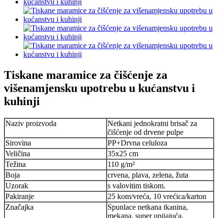
Tiskane maramice za čišćenje za
višenamjensku upotrebu u kućanstvu i
kuhinji
Naziv proizvoda
Netkani jednokratni brisač za
čišćenje od drvene pulpe
Sirovina
PP+Drvna celuloza
Veličina
35x25 cm
Težina
110 g/m²
Boja
crvena, plava, zelena, žuta
Uzorak
s valovitim tiskom.
Pakiranje
25 kom/vreća, 10 vrećica/karton
Značajka
Spunlace netkana tkanina,
mekana, super upijajuća,