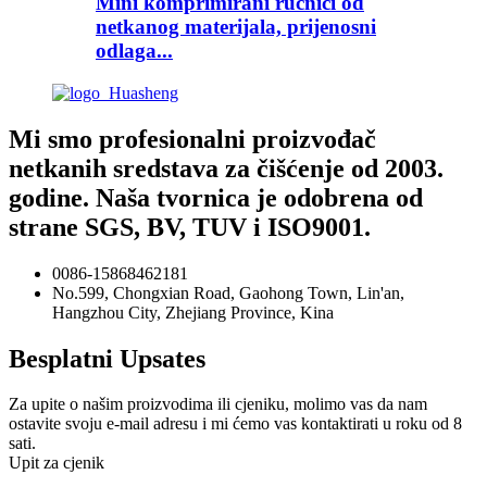
Mini komprimirani ručnici od
netkanog materijala, prijenosni
odlaga...
Mi smo profesionalni proizvođač
netkanih sredstava za čišćenje od 2003.
godine. Naša tvornica je odobrena od
strane SGS, BV, TUV i ISO9001.
0086-15868462181
No.599, Chongxian Road, Gaohong Town, Lin'an,
Hangzhou City, Zhejiang Province, Kina
Besplatni Upsates
Za upite o našim proizvodima ili cjeniku, molimo vas da nam
ostavite svoju e-mail adresu i mi ćemo vas kontaktirati u roku od 8
sati.
Upit za cjenik