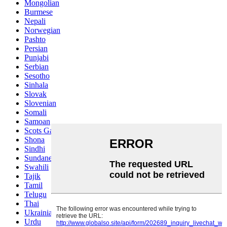
Mongolian
Burmese
Nepali
Norwegian
Pashto
Persian
Punjabi
Serbian
Sesotho
Sinhala
Slovak
Slovenian
Somali
Samoan
Scots Gaelic
Shona
Sindhi
Sundanese
Swahili
Tajik
Tamil
Telugu
Thai
Ukrainian
Urdu