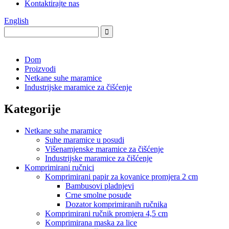
Kontaktirajte nas
English
Dom
Proizvodi
Netkane suhe maramice
Industrijske maramice za čišćenje
Kategorije
Netkane suhe maramice
Suhe maramice u posudi
Višenamjenske maramice za čišćenje
Industrijske maramice za čišćenje
Komprimirani ručnici
Komprimirani papir za kovanice promjera 2 cm
Bambusovi pladnjevi
Crne smolne posude
Dozator komprimiranih ručnika
Komprimirani ručnik promjera 4,5 cm
Komprimirana maska ​​za lice