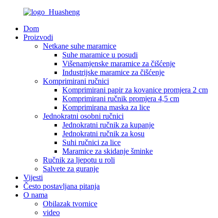
Dom
Proizvodi
Netkane suhe maramice
Suhe maramice u posudi
Višenamjenske maramice za čišćenje
Industrijske maramice za čišćenje
Komprimirani ručnici
Komprimirani papir za kovanice promjera 2 cm
Komprimirani ručnik promjera 4,5 cm
Komprimirana maska ​​za lice
Jednokratni osobni ručnici
Jednokratni ručnik za kupanje
Jednokratni ručnik za kosu
Suhi ručnici za lice
Maramice za skidanje šminke
Ručnik za ljepotu u roli
Salvete za guranje
Vijesti
Često postavljana pitanja
O nama
Obilazak tvornice
video