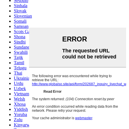
Sesotho
Sinhala
Slovak
Slovenian
Somali
Samoan
Scots Gaelic
Shona
Sindhi
Sundanese
Swahili
Tajik
Tamil
Telugu
Thai
Ukrainian
Urdu
Uzbek
Vietnamese
Welsh
Xhosa
Yiddish
Yoruba
Zulu
Kinyarwanda