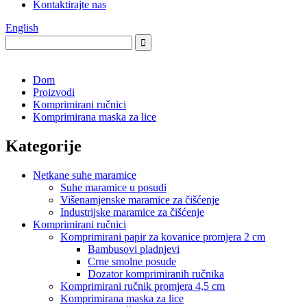
Kontaktirajte nas
English
Dom
Proizvodi
Komprimirani ručnici
Komprimirana maska ​​za lice
Kategorije
Netkane suhe maramice
Suhe maramice u posudi
Višenamjenske maramice za čišćenje
Industrijske maramice za čišćenje
Komprimirani ručnici
Komprimirani papir za kovanice promjera 2 cm
Bambusovi pladnjevi
Crne smolne posude
Dozator komprimiranih ručnika
Komprimirani ručnik promjera 4,5 cm
Komprimirana maska ​​za lice