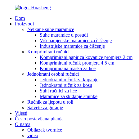
Dom
Proizvodi
Netkane suhe maramice
Suhe maramice u posudi
Višenamjenske maramice za čišćenje
Industrijske maramice za čišćenje
Komprimirani ručnici
Komprimirani papir za kovanice promjera 2 cm
Komprimirani ručnik promjera 4,5 cm
Komprimirana maska ​​za lice
Jednokratni osobni ručnici
Jednokratni ručnik za kupanje
Jednokratni ručnik za kosu
Suhi ručnici za lice
Maramice za skidanje šminke
Ručnik za ljepotu u roli
Salvete za guranje
Vijesti
Često postavljana pitanja
O nama
Obilazak tvornice
video