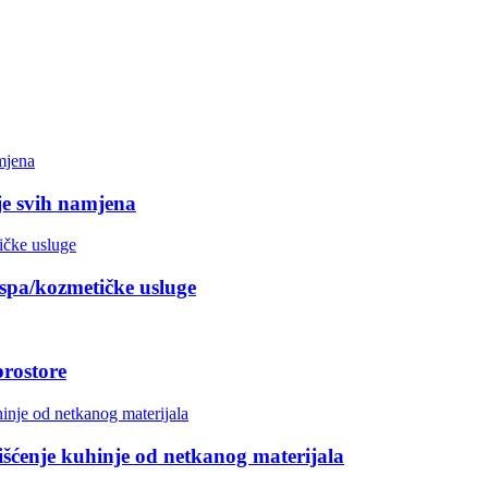
je svih namjena
spa/kozmetičke usluge
rostore
šćenje kuhinje od netkanog materijala