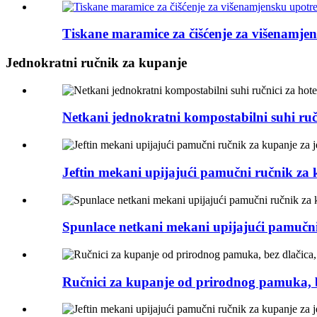
Tiskane maramice za čišćenje za višenamjen
Jednokratni ručnik za kupanje
Netkani jednokratni kompostabilni suhi ručn
Jeftin mekani upijajući pamučni ručnik za
Spunlace netkani mekani upijajući pamučn
Ručnici za kupanje od prirodnog pamuka, be