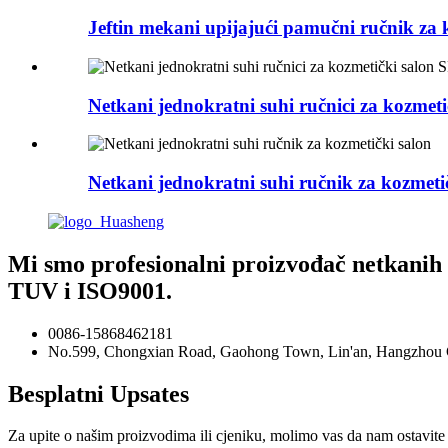
Jeftin mekani upijajući pamučni ručnik za
Netkani jednokratni suhi ručnici za kozme
Netkani jednokratni suhi ručnik za kozmeti
Mi smo profesionalni proizvođač netkanih 
TUV i ISO9001.
0086-15868462181
No.599, Chongxian Road, Gaohong Town, Lin'an, Hangzhou Ci
Besplatni Upsates
Za upite o našim proizvodima ili cjeniku, molimo vas da nam ostavite s