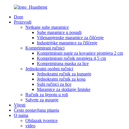
Dom
Proizvodi
Netkane suhe maramice
Suhe maramice u posudi
Višenamjenske maramice za čišćenje
Industrijske maramice za čišćenje
Komprimirani ručnici
Komprimirani papir za kovanice promjera 2 cm
Komprimirani ručnik promjera 4,5 cm
Komprimirana maska ​​za lice
Jednokratni osobni ručnici
Jednokratni ručnik za kupanje
Jednokratni ručnik za kosu
Suhi ručnici za lice
Maramice za skidanje šminke
Ručnik za ljepotu u roli
Salvete za guranje
Vijesti
Često postavljana pitanja
O nama
Obilazak tvornice
video