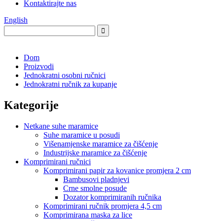
Kontaktirajte nas
English
Dom
Proizvodi
Jednokratni osobni ručnici
Jednokratni ručnik za kupanje
Kategorije
Netkane suhe maramice
Suhe maramice u posudi
Višenamjenske maramice za čišćenje
Industrijske maramice za čišćenje
Komprimirani ručnici
Komprimirani papir za kovanice promjera 2 cm
Bambusovi pladnjevi
Crne smolne posude
Dozator komprimiranih ručnika
Komprimirani ručnik promjera 4,5 cm
Komprimirana maska ​​za lice