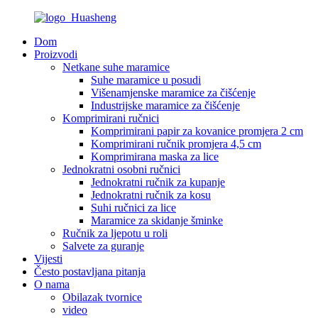
Dom
Proizvodi
Netkane suhe maramice
Suhe maramice u posudi
Višenamjenske maramice za čišćenje
Industrijske maramice za čišćenje
Komprimirani ručnici
Komprimirani papir za kovanice promjera 2 cm
Komprimirani ručnik promjera 4,5 cm
Komprimirana maska ​​za lice
Jednokratni osobni ručnici
Jednokratni ručnik za kupanje
Jednokratni ručnik za kosu
Suhi ručnici za lice
Maramice za skidanje šminke
Ručnik za ljepotu u roli
Salvete za guranje
Vijesti
Često postavljana pitanja
O nama
Obilazak tvornice
video