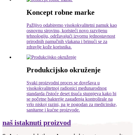
Koncept robne marke
Pažljivo odabiremo visokokvalitetni pamuk kao
osnovnu sirovinu, koristeći novo razvijenu
tehnologiju, održavajući izvornu jednostavnost
prirodnih pamučnih vlakana i brinući se za
zdravlje kože korisnika.
Produkcijsko okruženje
Svaki proizvodni proces se dovršava u
visokokvalitetnoj radionici međunarodnog
standarda čistoće deset tisuća stupnjeva kako bi
se početne bakterije zagađenja kontrolirale na
vrlo niskoj razini, pa je pogodan za medicinske,
sanitarne i kućne proizvode.
naš istaknuti proizvod