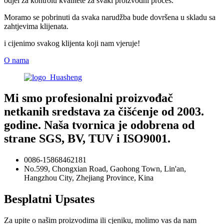
odjel za kontrolu kvalitete za svaki proizvodni proces.
Moramo se pobrinuti da svaka narudžba bude dovršena u skladu sa
zahtjevima klijenata.
i cijenimo svakog klijenta koji nam vjeruje!
O nama
Mi smo profesionalni proizvođač
netkanih sredstava za čišćenje od 2003.
godine. Naša tvornica je odobrena od
strane SGS, BV, TUV i ISO9001.
0086-15868462181
No.599, Chongxian Road, Gaohong Town, Lin'an,
Hangzhou City, Zhejiang Province, Kina
Besplatni Upsates
Za upite o našim proizvodima ili cjeniku, molimo vas da nam