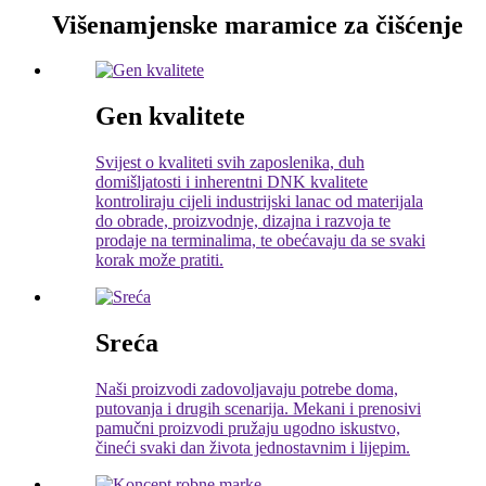
Višenamjenske maramice za čišćenje
Gen kvalitete
Svijest o kvaliteti svih zaposlenika, duh
domišljatosti i inherentni DNK kvalitete
kontroliraju cijeli industrijski lanac od materijala
do obrade, proizvodnje, dizajna i razvoja te
prodaje na terminalima, te obećavaju da se svaki
korak može pratiti.
Sreća
Naši proizvodi zadovoljavaju potrebe doma,
putovanja i drugih scenarija. Mekani i prenosivi
pamučni proizvodi pružaju ugodno iskustvo,
čineći svaki dan života jednostavnim i lijepim.