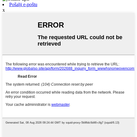
Pošalji e-poštu
x