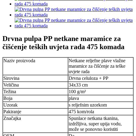
Drvna pulpa PP netkane maramice za
čišćenje teških uvjeta rada 475 komada
Naziv proizvoda
Netkane reljefne plave vlažne
maramice za čišćenje za teške
uvjete rada
Sirovina
Drvna celuloza + PP
Veličina
34x33 cm
Težina
100 g/m²
Boja
plava
Uzorak
s reljefnim uzorkom
Pakiranje
475 kom/rola
Značajka
Spunlace netkana tkanina,
izdržljiva, super upija vodu,
može se ponovno koristiti
OEM
Da