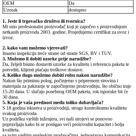
OEM
Da
Uzorak
dostupno
1. Jeste li trgovačko društvo ili tvornica?
Mi smo profesionalni proizvođač koji je započeo s proizvodnjom
netkanih proizvoda 2003. godine. Posjedujemo certifikat za uvoz i
izvoz.
2. kako vam možemo vjerovati?
Imamo inspekciju treće strane od strane SGS, BV i TUV.
3. Možemo li dobiti uzorke prije narudžbe?
Da, željeli bismo dostaviti uzorke za kvalitetu i referencu paketa te
potvrditi, klijenti plaćaju troškove dostave.
4. Koliko dugo možemo dobiti robu nakon narudžbe?
Nakon što primimo polog, počinjemo s pripremom sirovina i
materijala za pakiranje te započinjemo proizvodnju, što obično traje
15-20 dana. U slučaju posebnog OEM paketa, rok isporuke bit će
30 dana.
5. Koja je vaša prednost među toliko dobavljača?
S 18 godina iskustva u proizvodnji, strogo kontroliramo kvalitetu
svakog proizvoda.
Uz podršku vještih inženjera, svi naši strojevi se ponovno
popravljaju kako bi se postigao veći proizvodni kapacitet i bolja
kvaliteta.
sa svim vještim engleskim prodavačima, jednostavna komunikacija