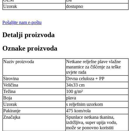
Uzorak
dostupno
Pošaljite nam e-poštu
Detalji proizvoda
Oznake proizvoda
Naziv proizvoda
Netkane reljefne plave vlažne
maramice za čišćenje za teške
uvjete rada
Sirovina
Drvna celuloza + PP
Veličina
34x33 cm
Težina
100 g/m²
Boja
plava
Uzorak
s reljefnim uzorkom
Pakiranje
475 kom/rola
Značajka
Spunlace netkana tkanina,
izdržljiva, super upija vodu,
može se ponovno koristiti