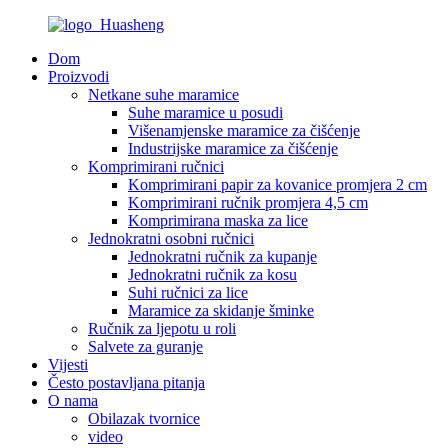
Dom
Proizvodi
Netkane suhe maramice
Suhe maramice u posudi
Višenamjenske maramice za čišćenje
Industrijske maramice za čišćenje
Komprimirani ručnici
Komprimirani papir za kovanice promjera 2 cm
Komprimirani ručnik promjera 4,5 cm
Komprimirana maska ​​za lice
Jednokratni osobni ručnici
Jednokratni ručnik za kupanje
Jednokratni ručnik za kosu
Suhi ručnici za lice
Maramice za skidanje šminke
Ručnik za ljepotu u roli
Salvete za guranje
Vijesti
Često postavljana pitanja
O nama
Obilazak tvornice
video