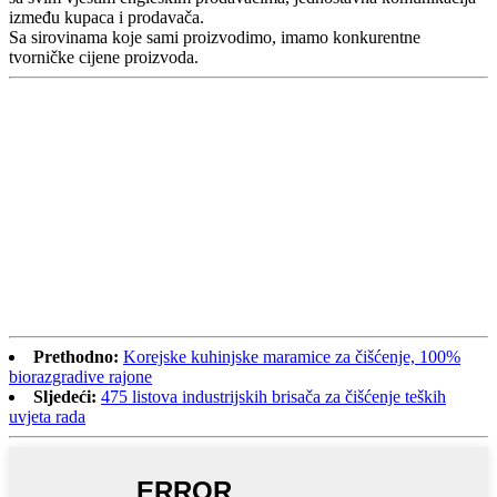
između kupaca i prodavača.
Sa sirovinama koje sami proizvodimo, imamo konkurentne
tvorničke cijene proizvoda.
Prethodno:
Korejske kuhinjske maramice za čišćenje, 100%
biorazgradive rajone
Sljedeći:
475 listova industrijskih brisača za čišćenje teških
uvjeta rada