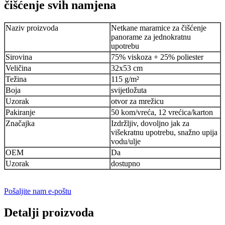
čišćenje svih namjena
Naziv proizvoda
Netkane maramice za čišćenje
panorame za jednokratnu
upotrebu
Sirovina
75% viskoza + 25% poliester
Veličina
32x53 cm
Težina
115 g/m²
Boja
svijetložuta
Uzorak
otvor za mrežicu
Pakiranje
50 kom/vreća, 12 vrećica/karton
Značajka
Izdržljiv, dovoljno jak za
višekratnu upotrebu, snažno upija
vodu/ulje
OEM
Da
Uzorak
dostupno
Pošaljite nam e-poštu
Detalji proizvoda