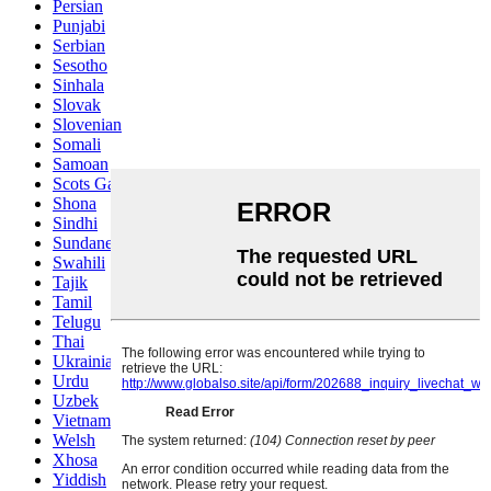
Persian
Punjabi
Serbian
Sesotho
Sinhala
Slovak
Slovenian
Somali
Samoan
Scots Gaelic
Shona
Sindhi
Sundanese
Swahili
Tajik
Tamil
Telugu
Thai
Ukrainian
Urdu
Uzbek
Vietnamese
Welsh
Xhosa
Yiddish