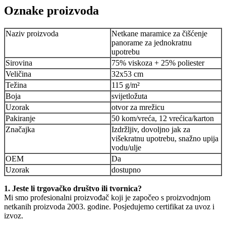
Oznake proizvoda
Naziv proizvoda
Netkane maramice za čišćenje
panorame za jednokratnu
upotrebu
Sirovina
75% viskoza + 25% poliester
Veličina
32x53 cm
Težina
115 g/m²
Boja
svijetložuta
Uzorak
otvor za mrežicu
Pakiranje
50 kom/vreća, 12 vrećica/karton
Značajka
Izdržljiv, dovoljno jak za
višekratnu upotrebu, snažno upija
vodu/ulje
OEM
Da
Uzorak
dostupno
1. Jeste li trgovačko društvo ili tvornica?
Mi smo profesionalni proizvođač koji je započeo s proizvodnjom
netkanih proizvoda 2003. godine. Posjedujemo certifikat za uvoz i
izvoz.