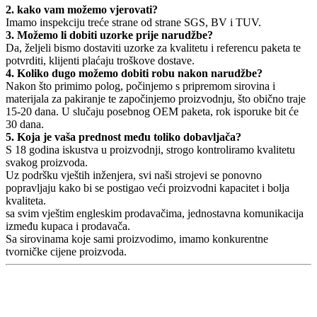
2. kako vam možemo vjerovati?
Imamo inspekciju treće strane od strane SGS, BV i TUV.
3. Možemo li dobiti uzorke prije narudžbe?
Da, željeli bismo dostaviti uzorke za kvalitetu i referencu paketa te
potvrditi, klijenti plaćaju troškove dostave.
4. Koliko dugo možemo dobiti robu nakon narudžbe?
Nakon što primimo polog, počinjemo s pripremom sirovina i
materijala za pakiranje te započinjemo proizvodnju, što obično traje
15-20 dana. U slučaju posebnog OEM paketa, rok isporuke bit će
30 dana.
5. Koja je vaša prednost među toliko dobavljača?
S 18 godina iskustva u proizvodnji, strogo kontroliramo kvalitetu
svakog proizvoda.
Uz podršku vještih inženjera, svi naši strojevi se ponovno
popravljaju kako bi se postigao veći proizvodni kapacitet i bolja
kvaliteta.
sa svim vještim engleskim prodavačima, jednostavna komunikacija
između kupaca i prodavača.
Sa sirovinama koje sami proizvodimo, imamo konkurentne
tvorničke cijene proizvoda.