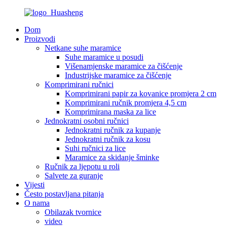
Dom
Proizvodi
Netkane suhe maramice
Suhe maramice u posudi
Višenamjenske maramice za čišćenje
Industrijske maramice za čišćenje
Komprimirani ručnici
Komprimirani papir za kovanice promjera 2 cm
Komprimirani ručnik promjera 4,5 cm
Komprimirana maska ​​za lice
Jednokratni osobni ručnici
Jednokratni ručnik za kupanje
Jednokratni ručnik za kosu
Suhi ručnici za lice
Maramice za skidanje šminke
Ručnik za ljepotu u roli
Salvete za guranje
Vijesti
Često postavljana pitanja
O nama
Obilazak tvornice
video